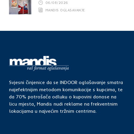
06/08/2026
MANDIS OGLASAVANJE
Svjesni činjenice da se INDOOR oglašavanje smatra
najefektnijim metodom komunikacije s kupcima, te
da 70% potrošača odluku o kupovini donose na
licu mjesta, Mandis nudi reklame na frekventnim
lokacijama u najvećim tržnim centrima.