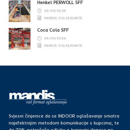
Henkel PERWOLL SFF
06/08/2026
MANDIS OGLASAVANJE
Coca Cola SFF
06/08/2026
MANDIS OGLASAVANJE
Svjesni činjenice da se INDOOR oglašavanje smatra
najefektnijim metodom komunikacije s kupcima, te
da 70% potrošača odluku o kupovini donose na