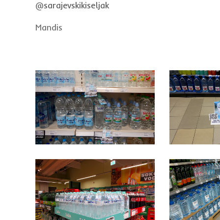
@
sarajevskikiseljak
Mandis