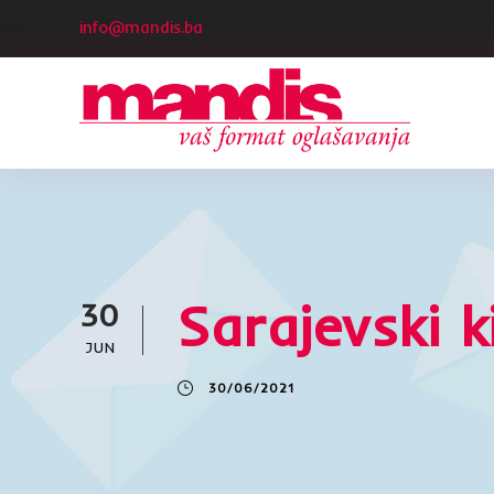
info@mandis.ba
Sarajevski k
30
JUN
30/06/2021