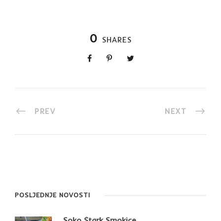
0
SHARES
PREV
NEXT
POSLJEDNJE NOVOSTI
Soko Štark Smokice