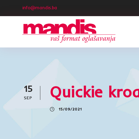
info@mandis.ba
Quickie kro
15
SEP
15/09/2021