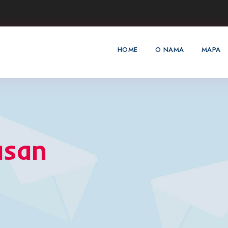
HOME
O NAMA
MAPA
asan