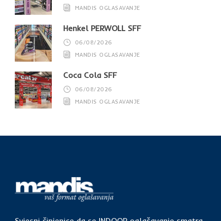
MANDIS OGLASAVANJE
Henkel PERWOLL SFF
06/08/2026
MANDIS OGLASAVANJE
Coca Cola SFF
06/08/2026
MANDIS OGLASAVANJE
Svjesni činjenice da se INDOOR oglašavanje smatra