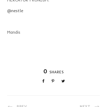
@nestle
Mandis
0
SHARES
PREV
NEXT