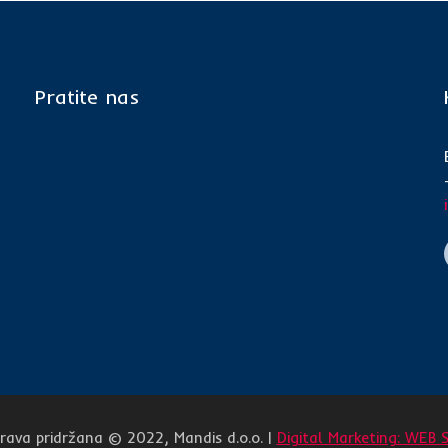
Pratite nas
rava pridržana © 2022, Mandis d.o.o. |
Digital Marketing: WEB 