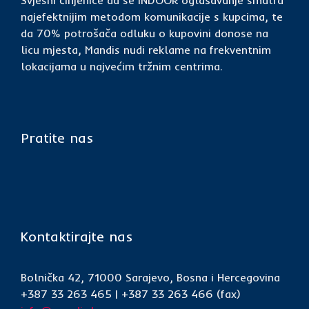
Svjesni činjenice da se INDOOR oglašavanje smatra
najefektnijim metodom komunikacije s kupcima, te
da 70% potrošača odluku o kupovini donose na
licu mjesta, Mandis nudi reklame na frekventnim
lokacijama u najvećim tržnim centrima.
Pratite nas
Kontaktirajte nas
Bolnička 42, 71000 Sarajevo, Bosna i Hercegovina
+387 33 263 465 | +387 33 263 466 (fax)