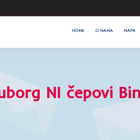
HOME
O NAMA
MAPA
uborg NI čepovi Bi