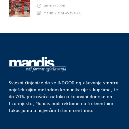
06/08/2026
MANDIS OGLASAVANJE
Svjesni činjenice da se INDOOR oglašavanje smatra
najefektnijim metodom komunikacije s kupcima, te
da 70% potrošača odluku o kupovini donose na
licu mjesta, Mandis nudi reklame na frekventnim
lokacijama u najvećim tržnim centrima.