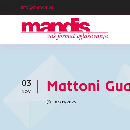
info@mandis.ba
Mattoni Gu
03
NOV
03/11/2025