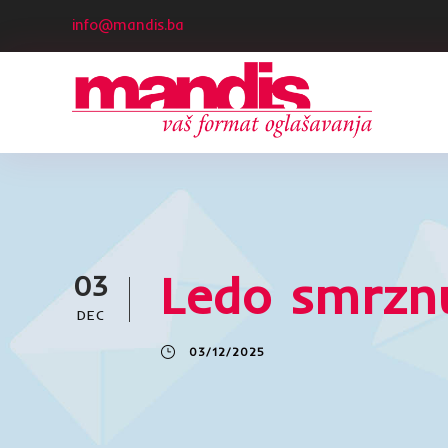
info@mandis.ba
Ledo smrzn
03
DEC
03/12/2025