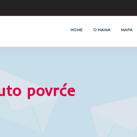
HOME
O NAMA
MAPA
uto povrće