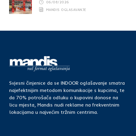
06/08/2026
MANDIS OGLASAVANJE
Svjesni činjenice da se INDOOR oglašavanje smatra
najefektnijim metodom komunikacije s kupcima, te
da 70% potrošača odluku o kupovini donose na
licu mjesta, Mandis nudi reklame na frekventnim
lokacijama u najvećim tržnim centrima.