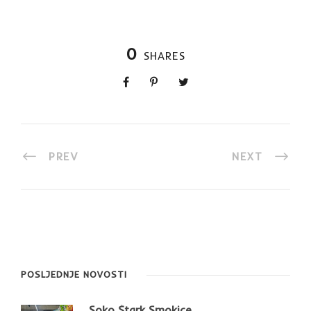
0
SHARES
PREV
NEXT
POSLJEDNJE NOVOSTI
Soko Štark Smokice