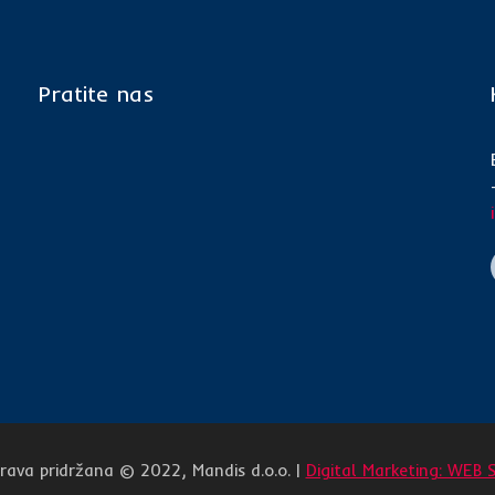
Pratite nas
rava pridržana © 2022, Mandis d.o.o. |
Digital Marketing: WEB 