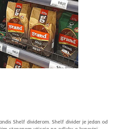
ndis Shelf dividerom. Shelf divider je jedan od
okim stepenom uticaja na odluku o kupovini.