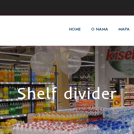
HOME
O NAMA
MAPA
Shelf divider