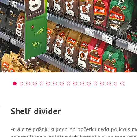
Shelf divider
Privucite pažnju kupaca na početku reda polica s Ma
najpopularnijih oglašivačkih formata s iznimno vis