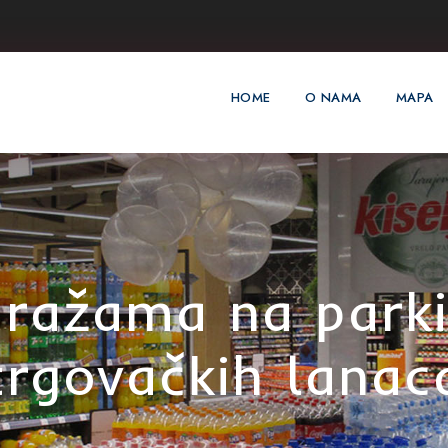
HOME
O NAMA
MAPA
aražama na park
trgovačkih lanac