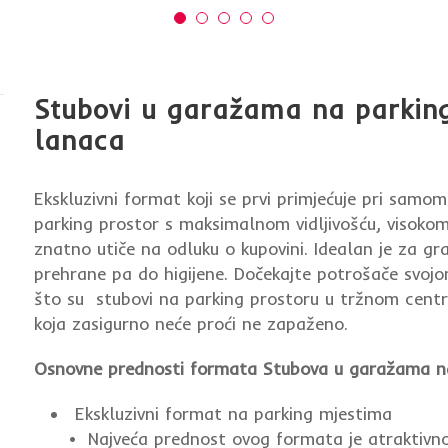
Stubovi u garažama na parkin
lanaca
Ekskluzivni format koji se prvi primjećuje pri samo
parking prostor s maksimalnom vidljivošću, visokom
znatno utiče na odluku o kupovini. Idealan je za g
prehrane pa do higijene. Dočekajte potrošače svoj
što su stubovi na parking prostoru u tržnom centru
koja zasigurno neće proći ne zapaženo.
Osnovne prednosti formata Stubova u garažama na
Ekskluzivni format na parking mjestima
• Najveća prednost ovog formata je atraktivnos, 