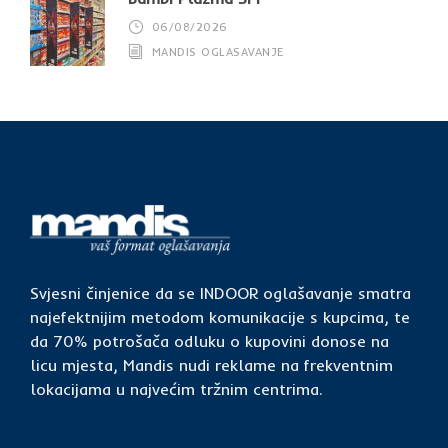
06/08/2026
MANDIS OGLASAVANJE
Svjesni činjenice da se INDOOR oglašavanje smatra
najefektnijim metodom komunikacije s kupcima, te
da 70% potrošača odluku o kupovini donose na
licu mjesta, Mandis nudi reklame na frekventnim
lokacijama u najvećim tržnim centrima.